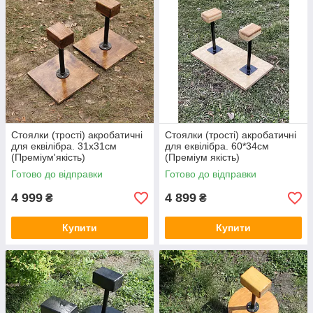
Стоялки (трості) акробатичні
Стоялки (трості) акробатичні
для еквілібра. 31х31см
для еквілібра. 60*34см
(Преміум'якість)
(Преміум якість)
Готово до відправки
Готово до відправки
4 999
4 899
₴
₴
Купити
Купити