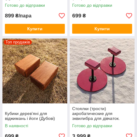
Готово до відправки
Готово до відправки
899
699
₴/пара
₴
Купити
Купити
Топ продажів
Стоялки (трости)
Кубики дерев'яні для
акробатические для
віджимань і йоги (Дубові)
эквилибра для дівчаток.
(Висота 25 см)
В наявності
Готово до відправки
699
3 999
₴
₴