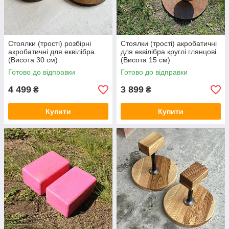
Стоялки (трості) розбірні
Стоялки (трості) акробатичні
акробатичні для еквілібра.
для еквілібра круглі глянцові.
(Висота 30 см)
(Висота 15 см)
Готово до відправки
Готово до відправки
4 499
3 899
₴
₴
Купити
Купити