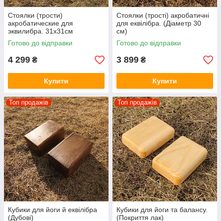
Стоялки (трости)
Стоялки (трості) акробатичні
акробатические для
для еквілібра. (Діаметр 30
эквилибра. 31х31см
см)
(Премиум качество)
Готово до відправки
Готово до відправки
4 299
3 899
₴
₴
Купити
Купити
Топ продажів
Топ продажів
Кубики для йоги й еквілібра
Кубики для йоги та балансу.
(Дубові)
(Покриття лак)