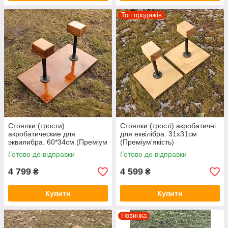
Топ продажів
Стоялки (трости)
Стоялки (трості) акробатичні
акробатические для
для еквілібра. 31х31см
эквилибра. 60*34см (Преміум
(Преміум'якість)
якість)
Готово до відправки
Готово до відправки
4 799
4 599
₴
₴
Купити
Купити
Новинка