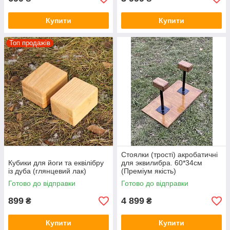
Купити
Купити
Топ продажів
Стоялки (трості) акробатичні
Кубики для йоги та еквілібру
для эквилибра. 60*34см
із дуба (глянцевий лак)
(Преміум якість)
Готово до відправки
Готово до відправки
899
4 899
₴
₴
Купити
Купити