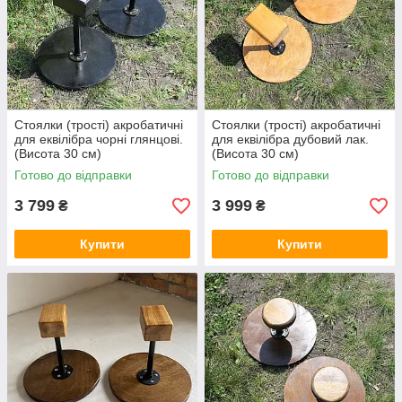
Стоялки (трості) акробатичні
Стоялки (трості) акробатичні
для еквілібра чорні глянцові.
для еквілібра дубовий лак.
(Висота 30 см)
(Висота 30 см)
Готово до відправки
Готово до відправки
3 799
3 999
₴
₴
Купити
Купити