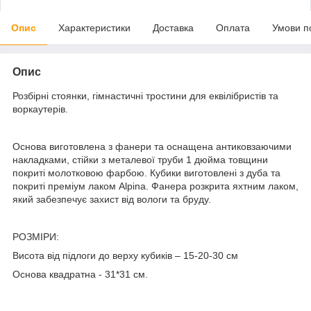
Опис
Характеристики
Доставка
Оплата
Умови п
Опис
Розбірні стоянки, гімнастичні тростини для еквілібристів та
воркаутерів.
Основа виготовлена з фанери та оснащена антиковзаючими
накладками, стійки з металевої труби 1 дюйма товщини
покриті молотковою фарбою. Кубики виготовлені з дуба та
покриті преміум лаком Alpina. Фанера розкрита яхтним лаком,
який забезпечує захист від вологи та бруду.
РОЗМІРИ:
Висота від підлоги до верху кубиків – 15-20-30 см
Основа квадратна - 31*31 см.