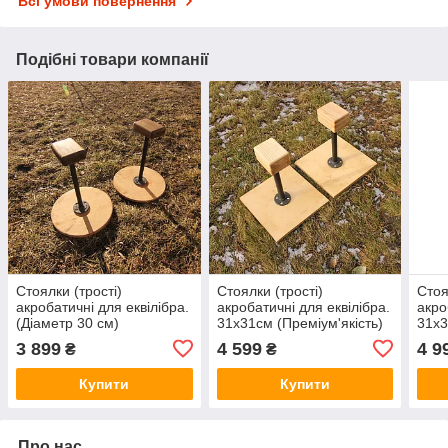
Всі умови повернення
Подібні товари компанії
Стоялки (трості)
Стоялки (трості)
Стоя
акробатичні для еквілібра.
акробатичні для еквілібра.
акро
(Діаметр 30 см)
31х31см (Преміум'якість)
31х3
3 899
4 599
4 9
₴
₴
Купити
Купити
Про нас