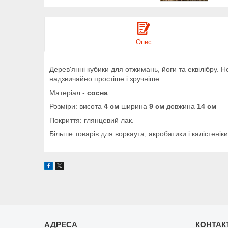
Опис
Дерев'янні кубики для отжимань, йоги та еквілібру. Н
надзвичайно простіше і зручніше.
Матеріал -
сосна
Розміри: висота
4 см
ширина
9 см
довжина
14 см
Покриття: глянцевий лак.
Більше товарів для воркаута, акробатики і калістеніки