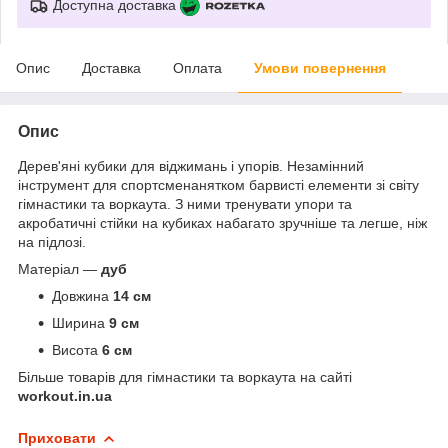
Доступна доставка
Опис
Доставка
Оплата
Умови повернення
Опис
Дерев'яні кубики для віджимань і упорів. Незамінний
інструмент для спортсменанятком барвисті елементи зі світу
гімнастики та воркаута. З ними тренувати упори та
акробатичні стійки на кубиках набагато зручніше та легше, ніж
на підлозі.
Матеріал —
дуб
Довжина
14 см
Ширина
9 см
Висота
6 см
Більше товарів для гімнастики та воркаута на сайті
workout.in.ua
Приховати