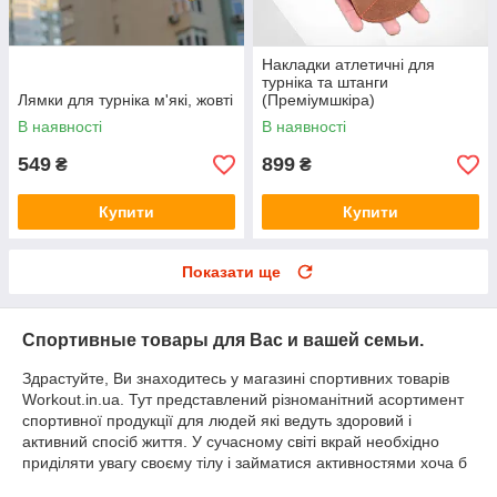
Накладки атлетичні для
турніка та штанги
Лямки для турніка м'які, жовті
(Преміумшкіра)
В наявності
В наявності
549
899
₴
₴
Купити
Купити
Показати ще
Спортивные товары для Вас и вашей семьи.
Здрастуйте, Ви знаходитесь у магазині спортивних товарів
Workout.in.ua. Тут представлений різноманітний асортимент
спортивної продукції для людей які ведуть здоровий і
активний спосіб життя. У сучасному світі вкрай необхідно
приділяти увагу своєму тілу і займатися активностями хоча б
2 рази в тиждень. Якщо Ви бажаєте досягти спортивних