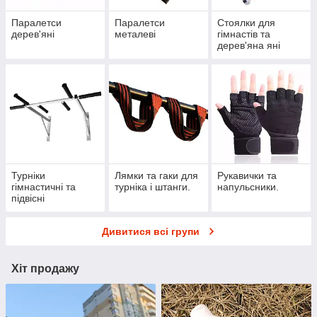
Паралетси
Паралетси
Стоялки для
дерев'яні
металеві
гімнастів та
дерев'яна яні
кубики
Турніки
Лямки та гаки для
Рукавички та
гімнастичні та
турніка і штанги.
напульсники.
підвісні
Дивитися всі групи
Хіт продажу