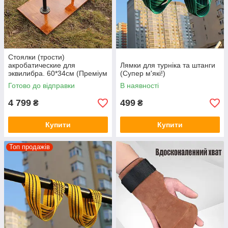
Стоялки (трости)
акробатические для
Лямки для турніка та штанги
эквилибра. 60*34см (Преміум
(Супер м'які!)
якість)
Готово до відправки
В наявності
4 799
499
₴
₴
Купити
Купити
Топ продажів