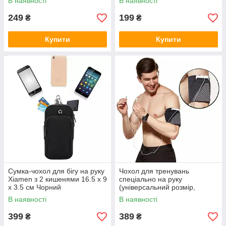
В наявності
В наявності
249
199
₴
₴
Купити
Купити
Сумка-чохол для бігу на руку
Чохол для тренувань
Xiamen з 2 кишенями 16.5 х 9
спеціально на руку
х 3.5 см Чорний
(універсальний розмір,
чорний)
В наявності
В наявності
399
389
₴
₴