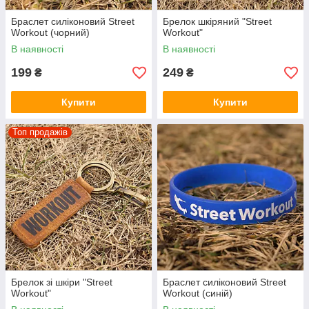
Браслет силіконовий Street
Брелок шкіряний "Street
Workout (чорний)
Workout"
В наявності
В наявності
199
249
₴
₴
Купити
Купити
Топ продажів
Брелок зі шкіри "Street
Браслет силіконовий Street
Workout"
Workout (синій)