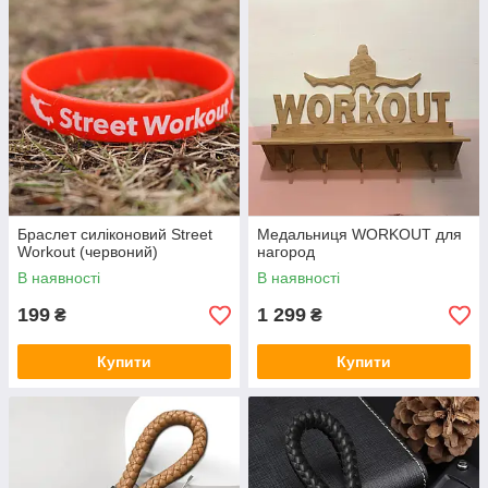
Браслет силіконовий Street
Медальниця WORKOUT для
Workout (червоний)
нагород
В наявності
В наявності
199
1 299
₴
₴
Купити
Купити