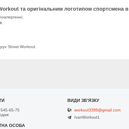
 Workout
та оригінальним логотипом спортсмена в
поалергенні;
в;
рух Street Workout.
workout3399@gmail.com
 545-65-75
одаж
IvanWorkout1