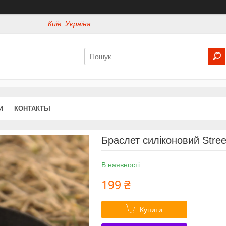
Київ, Україна
И
КОНТАКТЫ
Браслет силіконовий Stree
В наявності
199 ₴
Купити