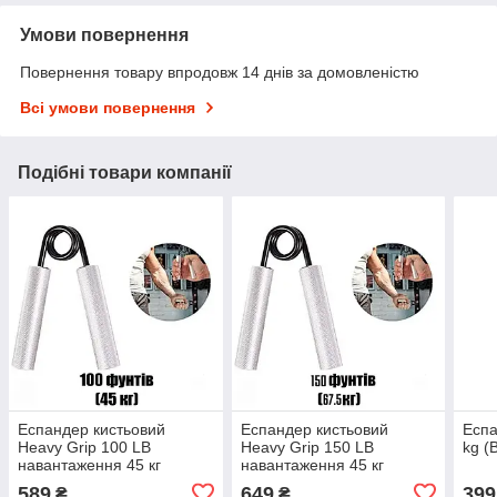
Умови повернення
Повернення товару впродовж 14 днів за домовленістю
Всі умови повернення
Подібні товари компанії
Еспандер кистьовий
Еспандер кистьовий
Еспа
Heavy Grip 100 LB
Heavy Grip 150 LB
kg (
навантаження 45 кг
навантаження 45 кг
(металевий)
(металевий)
589
649
399
₴
₴