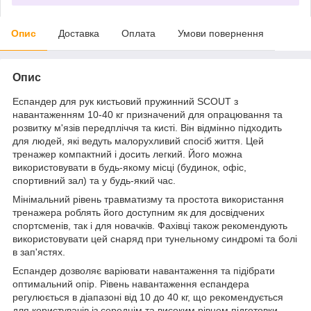
Опис
Доставка
Оплата
Умови повернення
Опис
Еспандер для рук кистьовий пружинний SCOUT з
навантаженням 10-40 кг призначений для опрацювання та
розвитку м'язів передпліччя та кисті. Він відмінно підходить
для людей, які ведуть малорухливий спосіб життя. Цей
тренажер компактний і досить легкий. Його можна
використовувати в будь-якому місці (будинок, офіс,
спортивний зал) та у будь-який час.
Мінімальний рівень травматизму та простота використання
тренажера роблять його доступним як для досвідчених
спортсменів, так і для новачків. Фахівці також рекомендують
використовувати цей снаряд при тунельному синдромі та болі
в зап'ястях.
Еспандер дозволяє варіювати навантаження та підібрати
оптимальний опір. Рівень навантаження еспандера
регулюється в діапазоні від 10 до 40 кг, що рекомендується
для користувачів із середнім та високим рівнем підготовки.