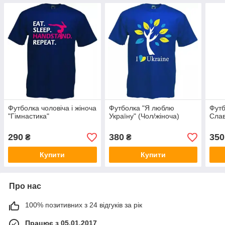
Футболка чоловіча і жіноча
Футболка "Я люблю
Футб
"Гімнастика"
Україну" (Чол/жіноча)
Слав
290
380
350
₴
₴
Купити
Купити
Про нас
100% позитивних з 24 відгуків за рік
Працює з 05.01.2017