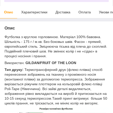
Опис
Характеристики
Доставка
Оплата
Умови п
Опис
Футболка з круглою горловиною. Матеріал 100% бавовна.
Шільність - 175 г / м.кв. Без боковых швів. Фасон - прямий,
європейський стиль. Зміцнююча тісьма від плеча до схоплюй.
Подвійний плечовий шов. Не змінює колір і не «сідає» в
процесі носіння і прання.
Використач:
GILDAN/FRUIT OF THE LOON
Тип друку:
Термотрансферний друк (флекс-плівка) спосіб
перенесення зображень на тканину з проміжного носія
(монтажної плівки) за допомогою термопресса. Зображення
вирізається ріжучим плоттером на кольоровій флекс-плівці
Poli-Tape (Німеччина). Всі зайві деталі видаляються,
зображення рівно викладається на виробі й притискається на
10-15 секунд термопрессом.Такий принт витримує більше 50
циклів прання, не тріскається, не міняє колір не вигоряє.