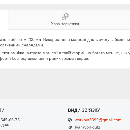
Характеристики
аконі обсягом 200 мл. Використання магнезії дасть змогу забезпечи
 спортивними снарядами.
й економніша, витрата магнезії в такій формі, на багато менше, ніж
орт і безпеку виконання різних трюків і вправ.
workout3399@gmail.com
 545-65-75
одаж
IvanWorkout1