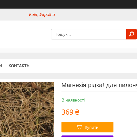
Київ, Україна
И
КОНТАКТЫ
Магнезія рідка! для пилону
В наявності
369 ₴
Купити