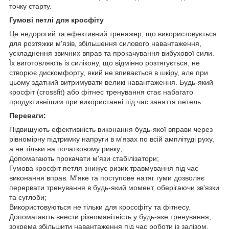
точку старту.
Гумові петлі для кросфіту
Це недорогий та ефективний тренажер, що використовується
для розтяжки м'язів, збільшення силового навантаження,
ускладнення звичних вправ та прокачування вибухової сили.
Їх виготовляють із силікону, що відмінно розтягується, не
створює дискомфорту, який не впивається в шкіру, але при
цьому здатний витримувати великі навантаження. Будь-який
кросфіт (crossfit) або фітнес тренування стає набагато
продуктивнішим при використанні під час заняття петель.
Переваги:
Підвищують ефективність виконання будь-якої вправи через
рівномірну підтримку напруги в м'язах по всій амплітуді руху,
а не тільки на початковому ривку;
Допомагають прокачати м'язи стабілізатори;
Гумова кросфіт петля знижує ризик травмування під час
виконання вправ. М'яке та поступове натяг гуми дозволяє
перервати тренування в будь-який момент, оберігаючи зв'язки
та суглоби;
Використовуються не тільки для кроссфіту та фітнесу.
Допомагають внести різноманітність у будь-яке тренування,
зокрема збільшити навантаження під час роботи із залізом.