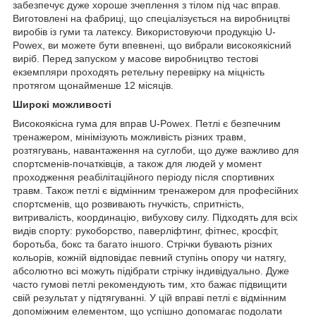
забезпечує дуже хороше зчеплення з тілом під час вправ.
Виготовлені на фабриці, що спеціалізується на виробництві
виробів із гуми та латексу. Використовуючи продукцію U-
Powex, ви можете бути впевнені, що вибрали високоякісний
виріб. Перед запуском у масове виробництво тестові
екземпляри проходять ретельну перевірку на міцність
протягом щонайменше 12 місяців.
Широкі можливості
Високоякісна гума для вправ U-Powex. Петлі є безпечним
тренажером, мінімізують можливість різних травм,
розтягувань, навантаження на суглоби, що дуже важливо для
спортсменів-початківців, а також для людей у момент
проходження реабілітаційного періоду після спортивних
травм. Також петлі є відмінним тренажером для професійних
спортсменів, що розвивають гнучкість, спритність,
витривалість, координацію, вибухову силу. Підходять для всіх
видів спорту: рукоборство, паверліфтинг, фітнес, кросфіт,
боротьба, бокс та багато іншого. Стрічки бувають різних
кольорів, кожній відповідає певний ступінь опору чи натягу,
абсолютно всі можуть підібрати стрічку індивідуально. Дуже
часто гумові петлі рекомендують тим, хто бажає підвищити
свій результат у підтягуванні. У цій вправі петлі є відмінним
допоміжним елементом, що успішно допомагає подолати