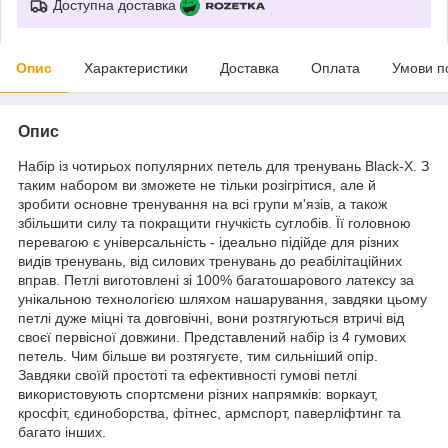
Доступна доставка
Опис
Характеристики
Доставка
Оплата
Умови п
Опис
Набір із чотирьох популярних петель для тренувань Black-X. З
таким набором ви зможете не тільки розігрітися, але й
зробити основне тренування на всі групи м'язів, а також
збільшити силу та покращити гнучкість суглобів. Її головною
перевагою є універсальність - ідеально підійде для різних
видів тренувань, від силових тренувань до реабілітаційних
вправ. Петлі виготовлені зі 100% багатошарового латексу за
унікальною технологією шляхом нашарування, завдяки цьому
петлі дуже міцні та довговічні, вони розтягуються втричі від
своєї первісної довжини. Представлений набір із 4 гумових
петель. Чим більше ви розтягуєте, тим сильніший опір.
Завдяки своїй простоті та ефективності гумові петлі
використовують спортсмени різних напрямків: воркаут,
кросфіт, єдиноборства, фітнес, армспорт, паверліфтинг та
багато інших.