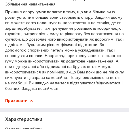
Збільшення навантаження
Принцип опору гумок полягає в тому, що чим більше ви їх
розтягуєте, тим більше вони створюють опору. Завдяки цьому
ви можете легко налаштувати навантаження на стадію, де ви
зараз перебуваєте. Такі тренування розвивають координацію,
гнучкість, витривалість, силу та рівновагу без навантаження на
суглоби, що дозволяє його використовувати як дорослим, так і
підліткам з будь-яким рівнем фізичної підготовки. За
допомогою спортивних петель можна ускладнювати, так і
спрощувати вправи. Наприклад, при тренуваннях зі штангою
гуму можна використовувати як додаткове навантаження. А
при підтягуванні або віджиманні на брусах петлі можуть
використовуватися як помічник, якщо Вам поки що не під силу
виконувати ці вправи самостійно. Поступово змінюючи петлі
на слабкіші, Ви швидко навчитеся підтягуватися/віджиматися і
без них. Завдяки нестійкості
Приховати
Характеристики
Основні атрибути