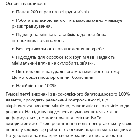
Основні властивості:
Понад 200 вправ на всі групи м'язів
Робота з власною вагою тіла максимально мінімізує
ризик травмування.
Підвищена міцність та стійкість до постійних
інтенсивних навантажень
Без вертикального навантаження на хребет
Підходять для обробки всіх груп м'язів. Надають
мінімальний вплив на суглоби та зв'язки.
Виготовлені із натурального малазійського латексу.
Це матеріал гіпоалергенний, безпечний
Надійність на 100%
Гумові петлі виконані з високоякісного багатошарового 100%
латексу, проходять ретельний контроль якості, що
відрізняється високою міцністю, еластичністю та стійкістю до
розривів. На відміну від дешевих гумових петель, які не
деформуються, не має значення, скільки Ви їх
використовуєте. Після розтягнення вони повертаються у свою
первісну форму. Це робить їх легкими, надійними та міцними.
Натуральний латекс, крім своїх механічних властивостей,