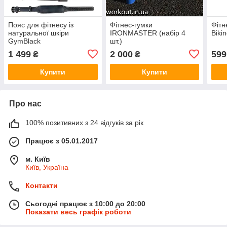
Пояс для фітнесу із
Фітнес-гумки
Фітн
натуральної шкіри
IRONMASTER (набір 4
Biki
GymBlack
шт.)
1 499
2 000
599
₴
₴
Купити
Купити
Про нас
100% позитивних з 24 відгуків за рік
Працює з 05.01.2017
м. Київ
Київ, Україна
Контакти
Сьогодні працює з 10:00 до 20:00
Показати весь графік роботи