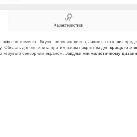
Характеристики
 всіх спортсменів - бігунів, велосипедистів, лижників та інших предс
у
. Область долоні вкрита протиковзким покриттям для
кращого зче
но керувати сенсорним екраном. Завдяки
мінімалістичному дизай