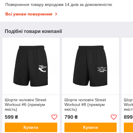
Повернення товару впродовж 14 днів за домовленістю
Всі умови повернення
Подібні товари компанії
Шорти чоловічі Street
Шорти чоловічі Street
Шорт
Workout #6 (преміум
Workout #8 (преміум
Work
якість)
якість)
якіст
599
790
899
₴
₴
Купити
Купити