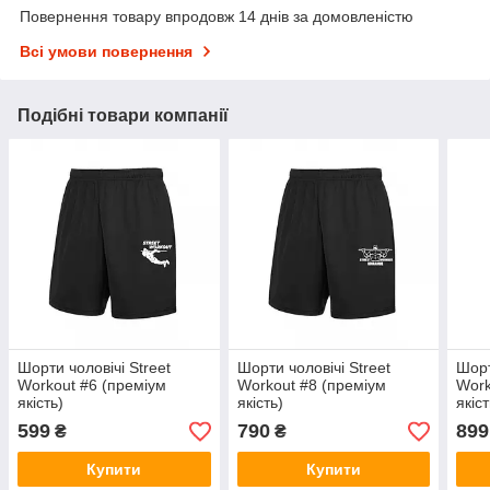
Повернення товару впродовж 14 днів за домовленістю
Всі умови повернення
Подібні товари компанії
Шорти чоловічі Street
Шорти чоловічі Street
Шорт
Workout #6 (преміум
Workout #8 (преміум
Work
якість)
якість)
якіст
599
790
899
₴
₴
Купити
Купити