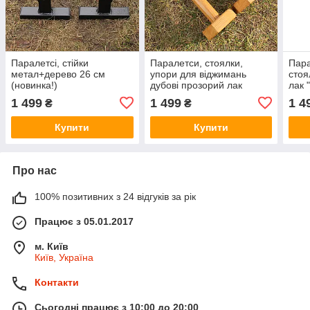
Паралетсі, стійки
Паралетси, стоялки,
Пара
метал+дерево 26 см
упори для віджимань
стоя
(новинка!)
дубові прозорий лак
лак 
"Преміум". (28 см)
36 с
1 499
1 499
1 4
₴
₴
Купити
Купити
Про нас
100% позитивних з 24 відгуків за рік
Працює з 05.01.2017
м. Київ
Київ, Україна
Контакти
Сьогодні працює з 10:00 до 20:00