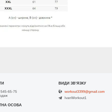
workout3399@gmail.com
 545-65-75
одаж
IvanWorkout1