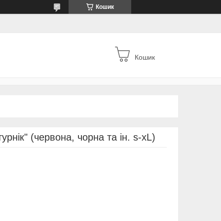
Кошик
Кошик
урнік" (червона, чорна та ін. s-xL)