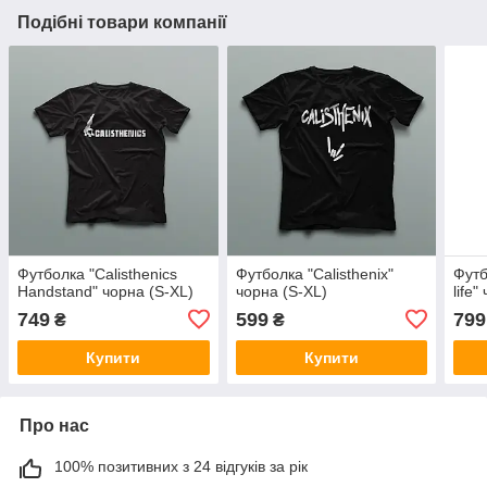
Подібні товари компанії
Футболка "Calisthenics
Футболка "Calisthenix"
Футб
Handstand" чорна (S-XL)
чорна (S-XL)
life
749
599
799
₴
₴
Купити
Купити
Про нас
100% позитивних з 24 відгуків за рік