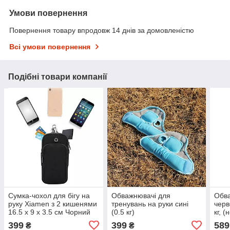
Умови повернення
Повернення товару впродовж 14 днів за домовленістю
Всі умови повернення
Подібні товари компанії
Сумка-чохол для бігу на
Обважнювачі для
Обва
руку Xiamen з 2 кишенями
тренувань на руки сині
черв
16.5 х 9 х 3.5 см Чорний
(0.5 кг)
кг, 
399
399
589
₴
₴