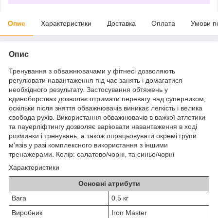
Опис
Характеристики
Доставка
Оплата
Умови п
Опис
Тренування з обважнювачами у фітнесі дозволяють
регулювати навантаження під час занять і домагатися
необхідного результату. Застосування обтяжень у
єдиноборствах дозволяє отримати перевагу над суперником,
оскільки після зняття обважнювачів виникає легкість і велика
свобода рухів. Використання обважнювачів в важкої атлетики
та пауерліфтингу дозволяє варіювати навантаження в ході
розминки і тренувань, а також опрацьовувати окремі групи
м'язів у разі комплексного використання з іншими
тренажерами. Колір: салатово/чорні, та синьо/чорні
Характеристики
Основні атрибути
Вага
0.5 кг
Виробник
Iron Master