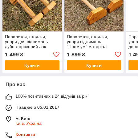
Паралетси, стоялки,
Паралетси, стоялки,
Пара
упори для віджимань
упори віджимань
упор
дубові прозорий лак
"Преміум" матеріал
дере
"Преміум". (28 см)
Сосна. (56 см)
(Пре
1 499
1 899
1 4
₴
₴
Купити
Купити
Про нас
100% позитивних з 24 відгуків за рік
Працює з 05.01.2017
м. Київ
Київ, Україна
Контакти