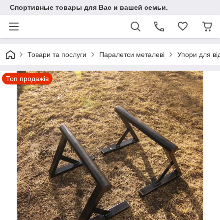
Спортивные товары для Вас и вашей семьи.
Товари та послуги
Паралетси металеві
Упори для ві
Топ продажів