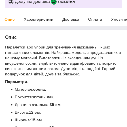
Доступна доставка
Опис
Характеристики
Доставка
Оплата
Умови п
Опис
Паралетси або упори для тренування віджимань і інших
гімнастичних елементів. Найкраща модель з представлених в
нашому магазині. Виготовленні з вкладенням душі із
висушеної сосни, виріб витончено відшліфовано та покрито
високоякісним яхтним лаком. Дуже міцні та надійні. Гарний
подарунок для дітей, друзів та близьких.
Параметри:
Матеріал:
сосна.
Покриття:яхтний лак.
Довжина загальна:
35 см.
Висота:
12 см.
Ширина:
15 см.