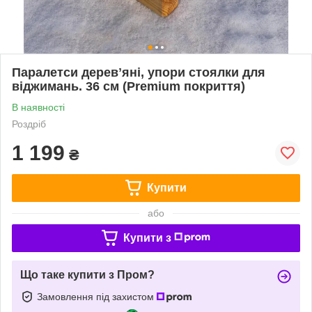
Паралетси деревʼяні, упори стоялки для
віджимань. 36 см (Premium покриття)
В наявності
Роздріб
1 199
₴
Купити
або
Купити з
Що таке купити з Пром?
Замовлення під захистом