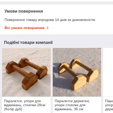
Умови повернення
Повернення товару впродовж 14 днів за домовленістю
Всі умови повернення
Подібні товари компанії
Паралетси, упори для
Паралетси деревʼяні,
Пара
віджимань, стоялки 28см
упори стоялки для
упор
(Колір дуб)
віджимань. 36 см
дере
(Premium покриття)
(Пре