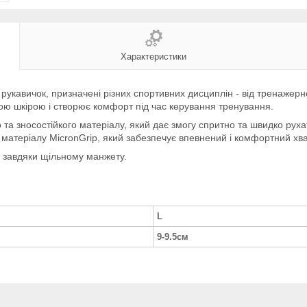
Характеристики
укавичок, призначені різних спортивних дисциплін - від тренажерно
ою шкірою і створює комфорт під час керування тренування.
та зносостійкого матеріалу, який дає змогу спритно та швидко руха
 матеріалу MicronGrip, який забезпечує впевнений і комфортний хв
і завдяки щільному манжету.
L
9-9.5см