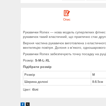
Опис
Рукавички Ronex — нова модель суперлегких фітнес р
рукавичок такий еластичний, що практично стає друг
Верхня частина рукавичок виготовлена з еластичного 
вентиляцію повітря. Долоня з м'якого, одношарового
Рукавички Ronex забезпечують точну посадку на руц
Розмір:
S-M-L-XL
Підібрати розмір
Розмір
M
Ширина долоні
8-8.5см
Цвет:
білі