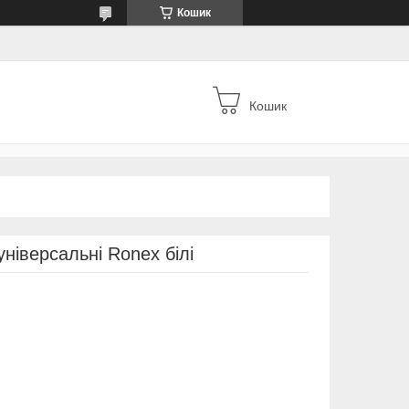
Кошик
Кошик
ніверсальні Ronex білі