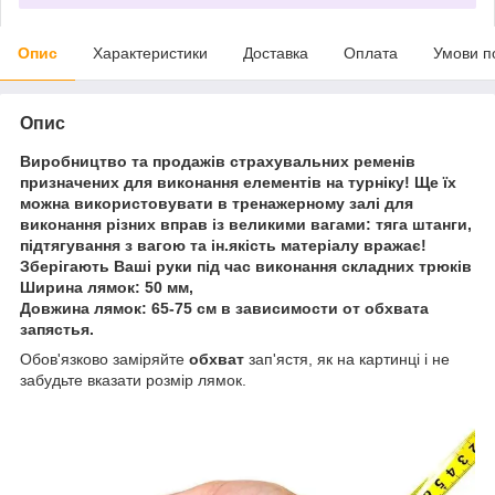
Опис
Характеристики
Доставка
Оплата
Умови п
Опис
Виробництво та продажів страхувальних ременів
призначених для виконання елементів на турніку! Ще їх
можна використовувати в тренажерному залі для
виконання різних вправ із великими вагами: тяга штанги,
підтягування з вагою та ін.якість матеріалу вражає!
Зберігають Ваші руки під час виконання складних трюків
Ширина лямок:
50 мм,
Довжина лямок:
65-75 см
в зависимости от обхвата
запястья.
Обов'язково заміряйте
обхват
зап'ястя, як на картинці і не
забудьте вказати розмір лямок.