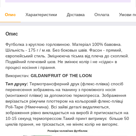
Опис
Характеристики
Доставка
Оплата
Умови п
Опис
Футболка з круглою горловиною. Матеріал 100% бавовна.
Шільність - 175 г / м.кв. Без боковых швів. Фасон - прямий,
європейський стиль. Зміцнююча тісьма від плеча до схоплюй.
Подвійний плечовий шов. Не змінює колір і не «сідає» в
процесі носіння і прання.
Використач:
GILDAN/FRUIT OF THE LOON
Тип друку:
Термотрансферний друк (флекс-плівка) спосіб
перенесення зображень на тканину з проміжного носія
(монтажної плівки) за допомогою термопресса. Зображення
вирізається ріжучим плоттером на кольоровій флекс-плівці
Poli-Tape (Німеччина). Всі зайві деталі видаляються,
зображення рівно викладається на виробі й притискається на
10-15 секунд термопрессом.Такий принт витримує більше 50
циклів прання, не тріскається, не міняє колір не вигоряє.