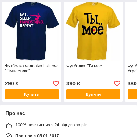
Футболка чоловіча і жіноча
Футболка "Ти моє"
Футб
"Гімнастика"
Укра
290
390
380
₴
₴
Купити
Купити
Про нас
100% позитивних з 24 відгуків за рік
Працює з 05.01.2017