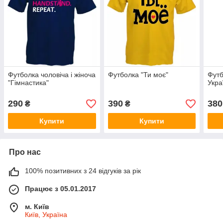
Футболка чоловіча і жіноча
Футболка "Ти моє"
Футб
"Гімнастика"
Укра
290
390
380
₴
₴
Купити
Купити
Про нас
100% позитивних з 24 відгуків за рік
Працює з 05.01.2017
м. Київ
Київ, Україна