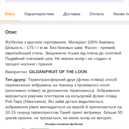
Опис
Характеристики
Доставка
Оплата
Умови п
Опис
Футболка з круглою горловиною. Матеріал 100% бавовна.
Шільність - 175 г / м.кв. Без боковых швів. Фасон - прямий,
європейський стиль. Зміцнююча тісьма від плеча до схоплюй.
Подвійний плечовий шов. Не змінює колір і не «сідає» в
процесі носіння і прання.
Використач:
GILDAN/FRUIT OF THE LOON
Тип друку:
Термотрансферний друк (флекс-плівка) спосіб
перенесення зображень на тканину з проміжного носія
(монтажної плівки) за допомогою термопресса. Зображення
вирізається ріжучим плоттером на кольоровій флекс-плівці
Poli-Tape (Німеччина). Всі зайві деталі видаляються,
зображення рівно викладається на виробі й притискається на
10-15 секунд термопрессом.Такий принт витримує більше 50
циклів прання, не тріскається, не міняє колір не вигоряє.