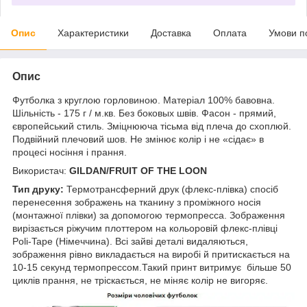
Опис
Характеристики
Доставка
Оплата
Умови п
Опис
Футболка з круглою горловиною. Матеріал 100% бавовна.
Шільність - 175 г / м.кв. Без боковых швів. Фасон - прямий,
європейський стиль. Зміцнююча тісьма від плеча до схоплюй.
Подвійний плечовий шов. Не змінює колір і не «сідає» в
процесі носіння і прання.
Використач:
GILDAN/FRUIT OF THE LOON
Тип друку:
Термотрансферний друк (флекс-плівка) спосіб
перенесення зображень на тканину з проміжного носія
(монтажної плівки) за допомогою термопресса. Зображення
вирізається ріжучим плоттером на кольоровій флекс-плівці
Poli-Tape (Німеччина). Всі зайві деталі видаляються,
зображення рівно викладається на виробі й притискається на
10-15 секунд термопрессом.Такий принт витримує більше 50
циклів прання, не тріскається, не міняє колір не вигоряє.