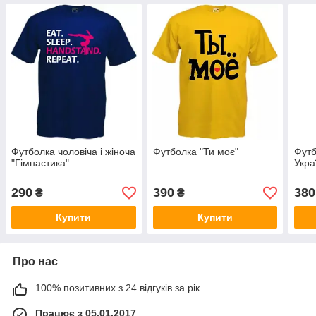
Футболка чоловіча і жіноча
Футболка "Ти моє"
Футб
"Гімнастика"
Укра
290
390
380
₴
₴
Купити
Купити
Про нас
100% позитивних з 24 відгуків за рік
Працює з 05.01.2017