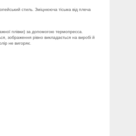
ропейський стиль. Зміцнююча тісьма від плеча
ажної плівки) за допомогою термопресса.
ься, зображення рівно викладається на виробі й
олір не вигоряє.