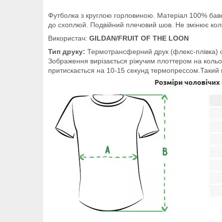
Футболка з круглою горловиною. Матеріал 100% бавовн
до схоплюй. Подвійний плечовий шов. Не змінює колір
Використач:
GILDAN/FRUIT OF THE LOON
Тип друку:
Термотрансферний друк (флекс-плівка) с
Зображення вирізається ріжучим плоттером на кольоро
притискається на 10-15 секунд термопрессом.Такий п