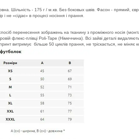
а. Шільність - 175 г / м.кв. Без боковых швів. Фасон - прямий, єв
 і не «сідає» в процесі носіння і прання.
посіб перенесення зображень на тканину з проміжного носія (монт
вій флекс-плівці Poli-Tape (Німеччина). Всі зайві деталі видаляют
ринт витримує більше 50 циклів прання, не тріскається, не міняє к