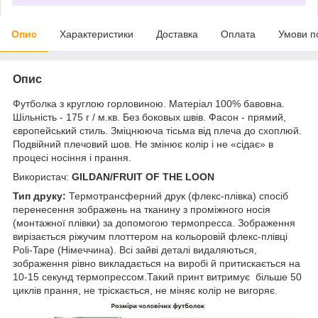
Опис
Характеристики
Доставка
Оплата
Умови п
Опис
Футболка з круглою горловиною. Матеріал 100% бавовна.
Шільність - 175 г / м.кв. Без боковых швів. Фасон - прямий,
європейський стиль. Зміцнююча тісьма від плеча до схоплюй.
Подвійний плечовий шов. Не змінює колір і не «сідає» в
процесі носіння і прання.
Використач:
GILDAN/FRUIT OF THE LOON
Тип друку:
Термотрансферний друк (флекс-плівка) спосіб
перенесення зображень на тканину з проміжного носія
(монтажної плівки) за допомогою термопресса. Зображення
вирізається ріжучим плоттером на кольоровій флекс-плівці
Poli-Tape (Німеччина). Всі зайві деталі видаляються,
зображення рівно викладається на виробі й притискається на
10-15 секунд термопрессом.Такий принт витримує більше 50
циклів прання, не тріскається, не міняє колір не вигоряє.