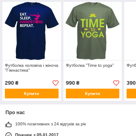
Футболка чоловіча і жіноча
Футболка "Time to yoga"
Футб
"Гімнастика"
290
990
390
₴
₴
Купити
Купити
Про нас
100% позитивних з 24 відгуків за рік
Працює з 05.01.2017