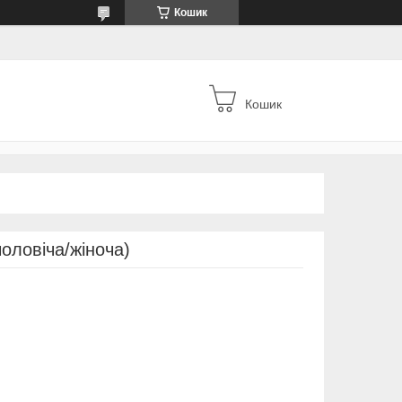
Кошик
Кошик
(чоловіча/жіноча)