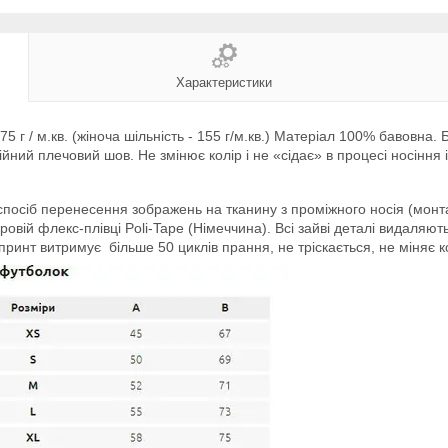
Характеристики
75 г / м.кв. (жіноча шільність - 155 г/м.кв.) Матеріал 100% бавовна
йний плечовий шов. Не змінює колір і не «сідає» в процесі носіння 
посіб перенесення зображень на тканину з проміжного носія (монт
вій флекс-плівці Poli-Tape (Німеччина). Всі зайві деталі видаляют
ринт витримує більше 50 циклів прання, не тріскається, не міняє к