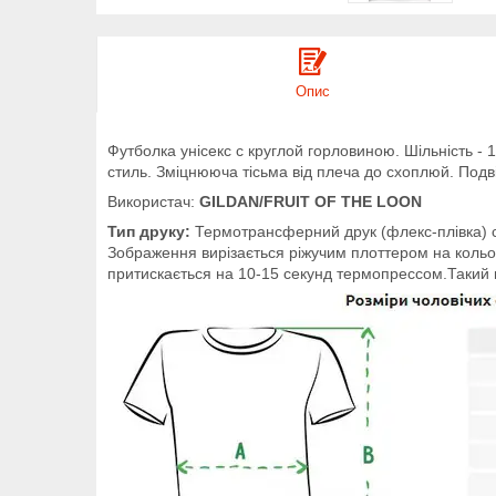
Опис
Футболка унісекс с круглой горловиною. Шільність - 1
стиль. Зміцнююча тісьма від плеча до схоплюй. Подві
Використач:
GILDAN/FRUIT OF THE LOON
Тип друку:
Термотрансферний друк (флекс-плівка) с
Зображення вирізається ріжучим плоттером на кольоро
притискається на 10-15 секунд термопрессом.Такий п