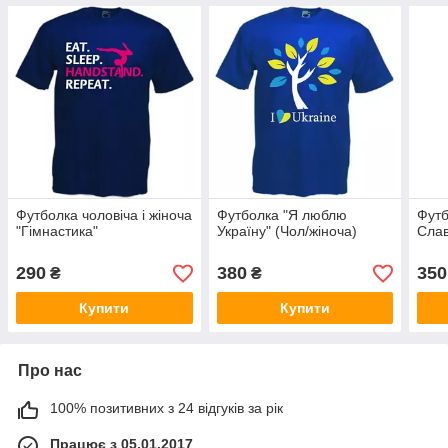
Футболка чоловіча і жіноча
Футболка "Я люблю
Футб
"Гімнастика"
Україну" (Чол/жіноча)
Слав
290
380
350
₴
₴
Купити
Купити
Про нас
100% позитивних з 24 відгуків за рік
Працює з 05.01.2017