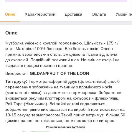
Опис
Характеристики
Доставка
Оплата
Умови п
Опис
Футболка унісекс с круглой горловиною. Шільність - 175 г /
м.кв. Матеріал 100% бавовна. Без боковых швів. Фасон -
прямий, європейський стиль. Зміцнююча тісьма від плеча
до схоплюй. Подвійний плечовий шов. Не змінює колір і не
«сідає» в процесі носіння і прання.
Використач:
GILDAN/FRUIT OF THE LOON
Тип друку:
Термотрансферний друк (флекс-плівка) спосіб
перенесення зображень на тканину з проміжного носія
(монтажної плівки) за допомогою термопресса. Зображення
вирізається ріжучим плоттером на кольоровій флекс-плівці
Poli-Tape (Німеччина). Всі зайві деталі видаляються,
зображення рівно викладається на виробі й притискається на
10-15 секунд термопрессом.Такий принт витримує більше 50
циклів прання, не тріскається, не міняє колір не вигоряє.