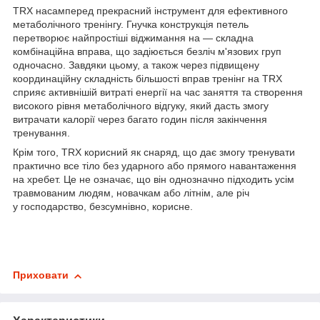
TRX насамперед прекрасний інструмент для ефективного
метаболічного тренінгу. Гнучка конструкція петель
перетворює найпростіші віджимання на — складна
комбінаційна вправа, що задіюється безліч м'язових груп
одночасно. Завдяки цьому, а також через підвищену
координаційну складність більшості вправ тренінг на TRX
сприяє активнішій витраті енергії на час заняття та створення
високого рівня метаболічного відгуку, який дасть змогу
витрачати калорії через багато годин після закінчення
тренування.
Крім того, TRX корисний як снаряд, що дає змогу тренувати
практично все тіло без ударного або прямого навантаження
на хребет. Це не означає, що він однозначно підходить усім
травмованим людям, новачкам або літнім, але річ
у господарство, безсумнівно, корисне.
Приховати