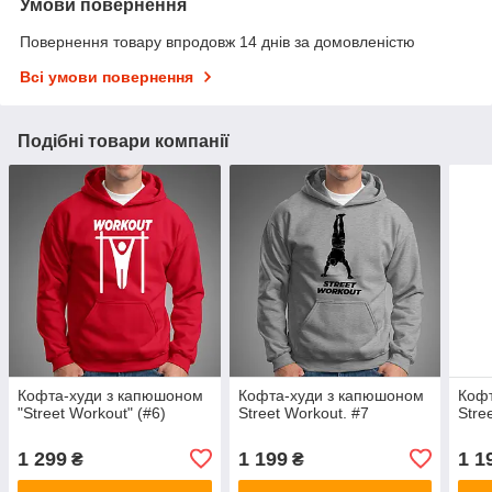
Умови повернення
Повернення товару впродовж 14 днів за домовленістю
Всі умови повернення
Подібні товари компанії
Кофта-худи з капюшоном
Кофта-худи з капюшоном
Кофт
"Street Workout" (#6)
Street Workout. #7
Stre
1 299
1 199
1 1
₴
₴