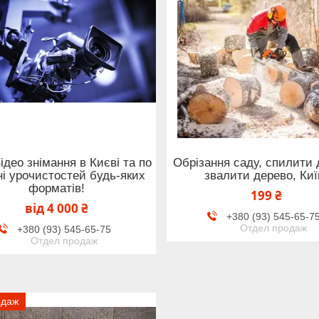
ідео знімання в Києві та по
Обрізання саду, спилити 
ні урочистостей будь-яких
звалити дерево, Киї
форматів!
199 ₴
від 4 000 ₴
+380 (93) 545-65-7
Отдел продаж
+380 (93) 545-65-75
Отдел продаж
одаж