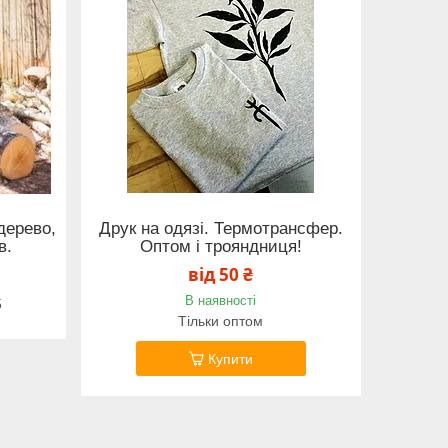
дерево,
Друк на одязі. Термотрансфер.
в.
Оптом і трояндниця!
від 50 ₴
В наявності
5
Тільки оптом
Купити