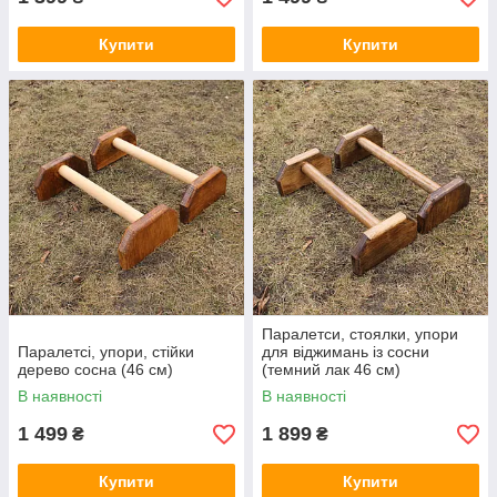
Купити
Купити
Паралетси, стоялки, упори
Паралетсі, упори, стійки
для віджимань із сосни
дерево сосна (46 см)
(темний лак 46 см)
В наявності
В наявності
1 499
1 899
₴
₴
Купити
Купити