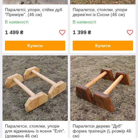
Паралетсі, упори, стійки дуб
Паралетси, стоялки, упори
"Преміум". (46 см)
деревʼяні із Сосни (46 см)
В наявності
В наявності
1 499
1 399
₴
₴
Купити
Купити
Паралетси, стоялки, упори
Паралетси дерево "Дуб"
для віджимань із ясеня "Еліт".
форма трапеція (L розмір 46
(довжина 46 см)
см)